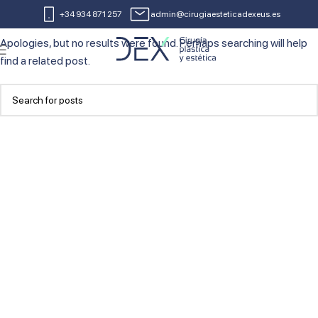
Nothing Found
+34 934 871 257
admin@cirugiaesteticadexeus.es
Apologies, but no results were found. Perhaps searching will help
find a related post.