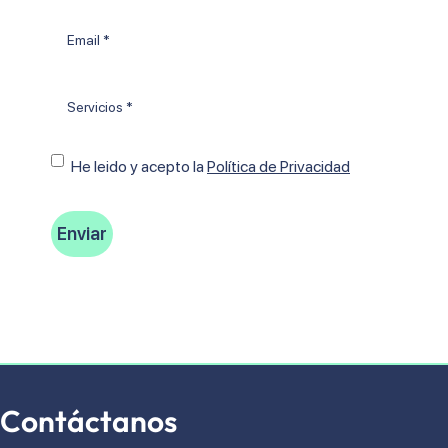
Email
*
Tratamientos
*
Consentimiento
He leido y acepto Ia
Política de Privacidad
Contáctanos