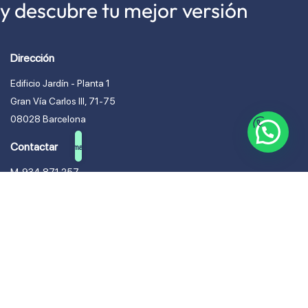
y descubre tu mejor versión
Dirección
Edificio Jardín - Planta 1
Gran Vía Carlos lll, 71-75
08028 Barcelona
Contactar
¡Llámanos!
M. 934 871 257
M. 616 963 127
admin@cirugiaesteticadexeus.es
Horario
Lunes – Jueves 10h a 20h
Viernes de 10h a 14h