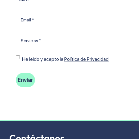
Email
*
Tratamientos
*
Consentimiento
He leido y acepto Ia
Política de Privacidad
Contáctanos