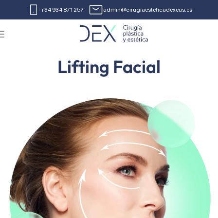
+34 934 871 257
admin@cirugiaesteticadexeus.es
Lifting Facial