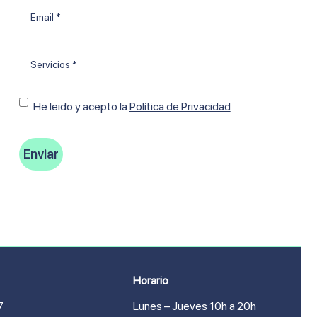
Email
*
Tratamientos
*
Consentimiento
He leido y acepto Ia
Política de Privacidad
Horario
7
Lunes – Jueves 10h a 20h