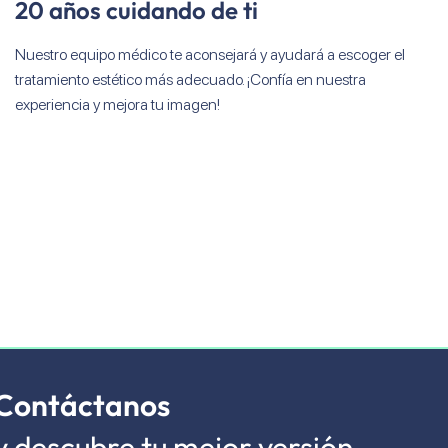
20 años cuidando de ti
Nuestro equipo médico te aconsejará y ayudará a escoger el
tratamiento estético más adecuado. ¡Confía en nuestra
experiencia y mejora tu imagen!
Contáctanos
y descubre tu mejor versión