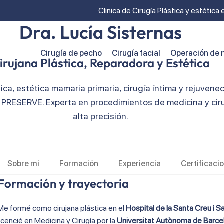
Clinica de Cirugía Plástica y estética
Dra. Lucía Sisternas
Cirugía de pecho
Cirugía facial
Operación de n
irujana Plástica, Reparadora y Estética
tica, estética mamaria primaria, cirugía íntima y rejuvenec
RESERVE. Experta en procedimientos de medicina y cirug
alta precisión.
Sobre mi
Formación
Experiencia
Certificaci
Formación y trayectoria
Me formé como cirujana plástica en el
Hospital de la Santa Creu i S
licencié en Medicina y Cirugía por la
Universitat Autònoma de Barce