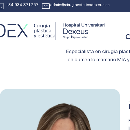
+34 934 871 257
admin@cirugiaesteticadexeus.es
C
Especialista en cirugía plás
en aumento mamario MÍA y P