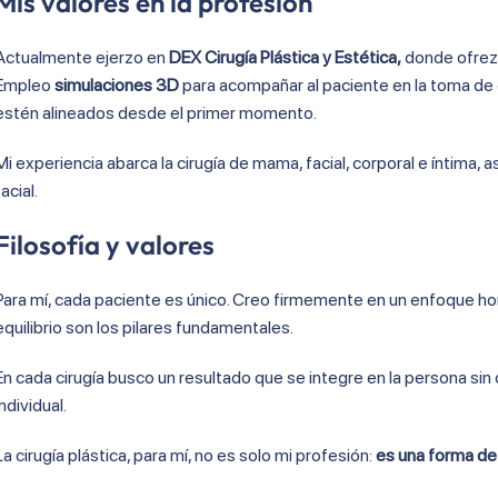
Mis valores en la profesión
Actualmente ejerzo en
DEX Cirugía Plástica y Estética,
donde ofrezc
Empleo
simulaciones 3D
para acompañar al paciente en la toma de 
estén alineados desde el primer momento.
Mi experiencia abarca la cirugía de mama, facial, corporal e íntima
facial.
Filosofía y valores
Para mí, cada paciente es único. Creo firmemente en un enfoque hones
equilibrio son los pilares fundamentales.
En cada cirugía busco un resultado que se integre en la persona sin
individual.
La cirugía plástica, para mí, no es solo mi profesión:
es una forma de 