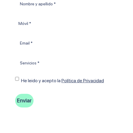
Nombre
y
apellido
Móvil
*
Email
*
Tratamientos
*
Consentimiento
He leido y acepto Ia
Política de Privacidad