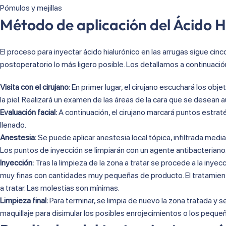
Pómulos y mejillas
Método de aplicación del Ácido H
El proceso para inyectar ácido hialurónico en las arrugas sigue cin
postoperatorio lo más ligero posible. Los detallamos a continuació
Visita con el cirujano
: En primer lugar, el cirujano escuchará los obj
la piel. Realizará un examen de las áreas de la cara que se desean 
Evaluación facial:
A continuación, el cirujano marcará puntos estrat
llenado.
Anestesia:
Se puede aplicar anestesia local tópica, infiltrada medi
Los puntos de inyección se limpiarán con un agente antibacteriano
Inyección:
Tras la limpieza de la zona a tratar se procede a la inyecc
muy finas con cantidades muy pequeñas de producto. El tratamien
a tratar. Las molestias son mínimas.
Limpieza final:
Para terminar, se limpia de nuevo la zona tratada y se
maquillaje para disimular los posibles enrojecimientos o los peq