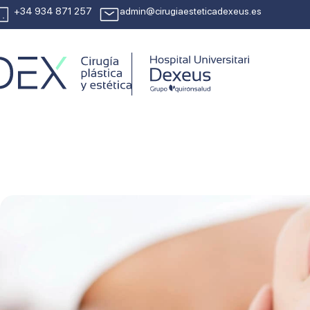
+34 934 871 257
admin@cirugiaesteticadexeus.es