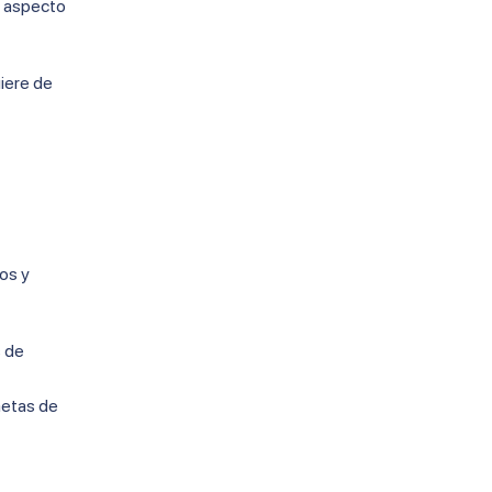
u aspecto
iere de
os y
s de
metas de