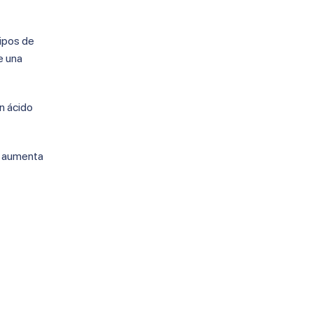
tipos de
e una
n ácido
ue aumenta