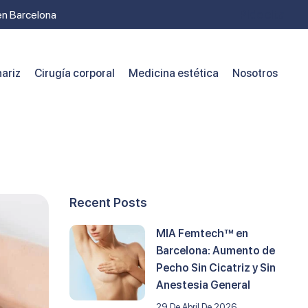
 en Barcelona
Pide cita
ariz
Cirugía corporal
Medicina estética
Nosotros
Recent Posts
MIA Femtech™ en
Barcelona: Aumento de
Pecho Sin Cicatriz y Sin
Anestesia General
29 De Abril De 2026