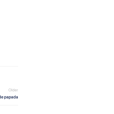
Older
de papada