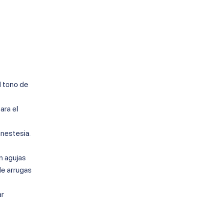
el tono de
ara el
anestesia.
an agujas
de arrugas
ar