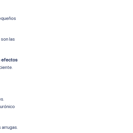
pequeños
 son las
s efectos
ciente.
s.
alurónico
 arrugas.