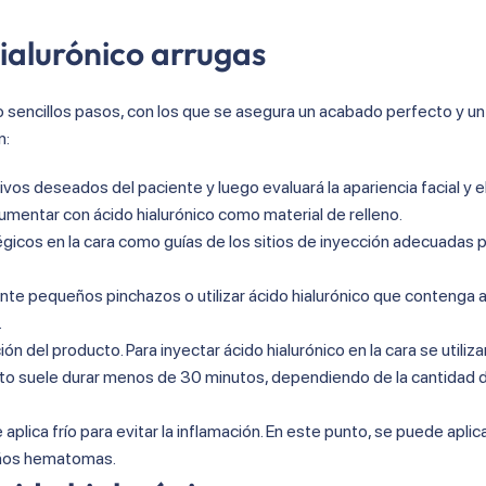
ialurónico arrugas
co sencillos pasos, con los que se asegura un acabado perfecto y un
n:
etivos deseados del paciente y luego evaluará la apariencia facial y 
aumentar con ácido hialurónico como material de relleno.
égicos en la cara como guías de los sitios de inyección adecuadas p
ante pequeños pinchazos o utilizar ácido hialurónico que contenga 
.
ión del producto. Para inyectar ácido hialurónico en la cara se utiliz
to suele durar menos de 30 minutos, dependiendo de la cantidad 
 aplica frío para evitar la inflamación. En este punto, se puede aplic
ueños hematomas.