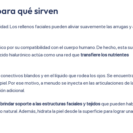
para qué sirven
dad. Los rellenos faciales pueden aliviar suavemente las arrugas 
ico por su compatibilidad con el cuerpo humano. De hecho, esta su
 ácido hialurónico actúa como una red que
transfiere los nutrientes
s conectivos blandos y en el líquido que rodea los ojos. Se encuent
 piel. Por ese motivo, a menudo se inyecta en las articulaciones de l
ión adicional.
a
brindar soporte a las estructuras faciales y tejidos
que pueden ha
atural. Además, hidrata la piel desde la superficie para lograr una