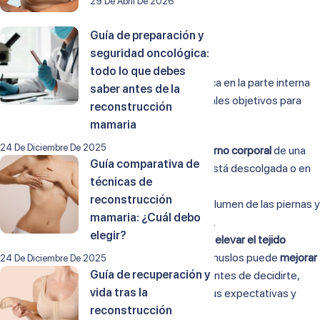
Lifting de muslos
29 De Abril De 2026
Guía de preparación y
7 de abril de 2022
seguridad oncológica:
todo lo que debes
El lifting de muslos, habitualmente, se practica en la parte interna
saber antes de la
del muslo. Entonces, ¿cuáles son sus principales objetivos para
reconstrucción
practicar esta cirugía?
mamaria
24 De Diciembre De 2025
Se puede llevar a cabo para
mejorar el contorno corporal
de una
Guía comparativa de
mujer que piense que la piel de sus muslos está descolgada o en
técnicas de
mal estado.
reconstrucción
También para corregir una
reducción
en el volumen de las piernas y
mamaria: ¿Cuál debo
muslos tras una pérdida importante de peso.
elegir?
La cruroplastia se realiza generalmente para
elevar el tejido
descolgado
de muslos y nalgas. El lifting de muslos puede
mejorar
24 De Diciembre De 2025
Guía de recuperación y
tu apariencia y tu autoestima
. Sin embargo, antes de decidirte,
vida tras la
debes revisar cuidadosamente cuáles son tus expectativas y
reconstrucción
comentarlas con nuestro equipo.