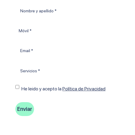
Nombre
y
apellido
Móvil
*
Email
*
Tratamientos
*
Consentimiento
He leido y acepto Ia
Política de Privacidad