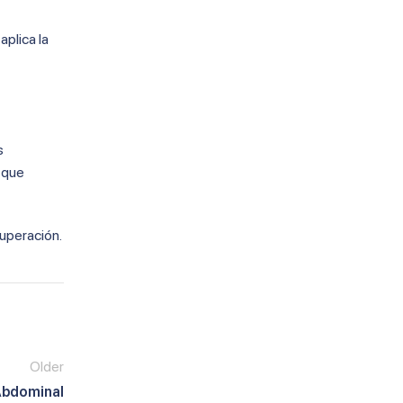
aplica la
s
 que
cuperación.
Older
Abdominal