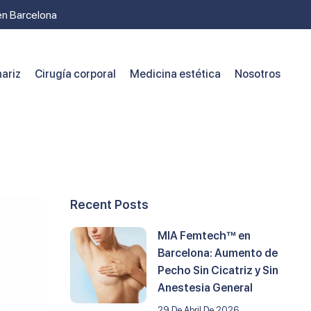
 en Barcelona
Pide cita
ariz
Cirugía corporal
Medicina estética
Nosotros
Recent Posts
MIA Femtech™ en
Barcelona: Aumento de
Pecho Sin Cicatriz y Sin
Anestesia General
29 De Abril De 2026