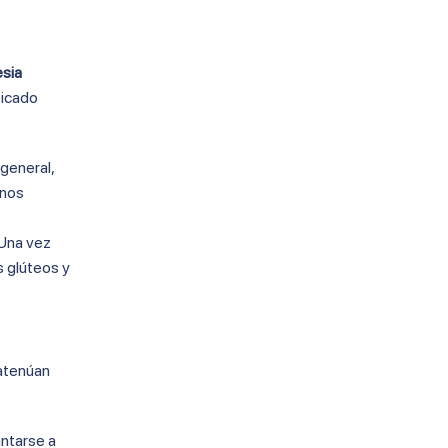
sia
bicado
 general,
unos
 Una vez
s glúteos y
 atenúan
ntarse a