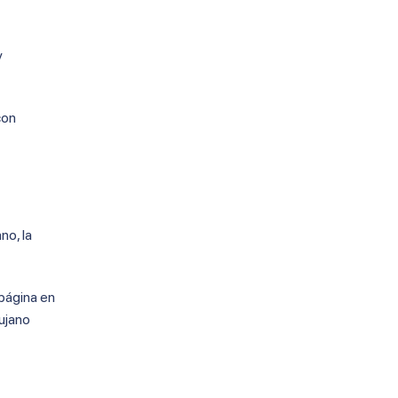
y
con
no, la
 página en
rujano