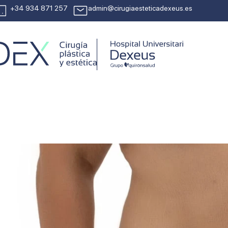
+34 934 871 257
admin@cirugiaesteticadexeus.es