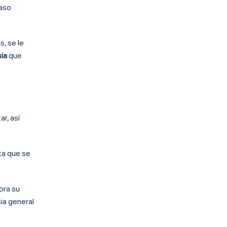
caso
s, se le
ia
que
r, así
sta que se
ora su
ia general