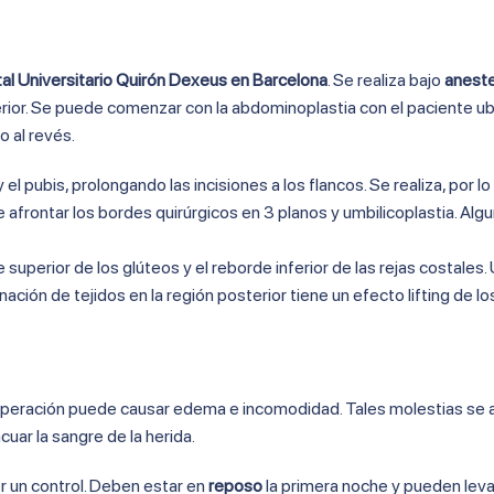
al Universitario Quirón Dexeus en Barcelona
. Se realiza bajo
aneste
terior. Se puede comenzar con la abdominoplastia con el paciente u
o al revés.
el pubis, prolongando las incisiones a los flancos. Se realiza, por lo
 afrontar los bordes quirúrgicos en 3 planos y umbilicoplastia. Alg
e superior de los glúteos y el reborde inferior de las rejas costales.
nación de tejidos en la región posterior tiene un efecto lifting de lo
a operación puede causar edema e incomodidad. Tales molestias se
uar la sangre de la herida.
er un control. Deben estar en
reposo
la primera noche y pueden leva