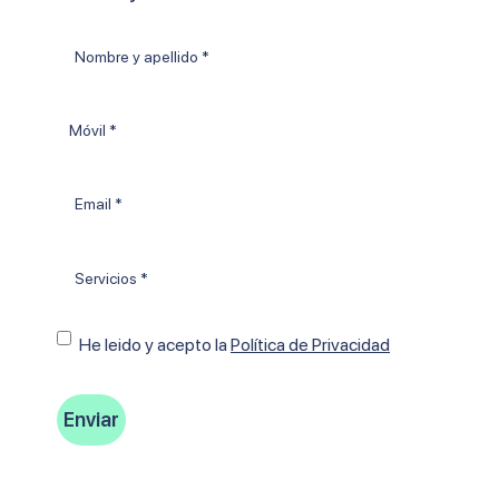
Nombre
y
apellido
Móvil
*
Email
*
Tratamientos
*
Consentimiento
He leido y acepto Ia
Política de Privacidad