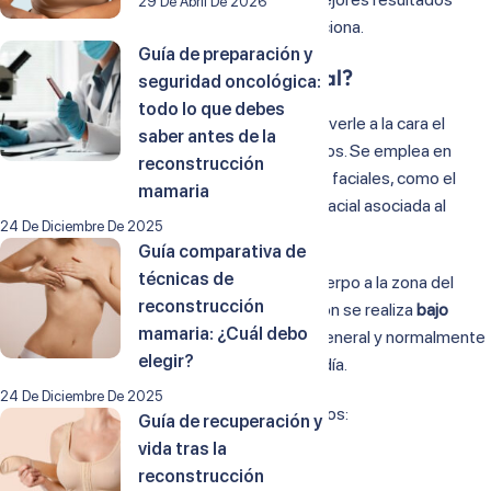
29 De Abril De 2026
gracias al efecto rejuvenecedor que proporciona.
Guía de preparación y
¿En qué consiste el lipofilling facial?
seguridad oncológica:
todo lo que debes
Este procedimiento se caracteriza por devolverle a la cara el
saber antes de la
volumen que se pierde con el paso de los años. Se emplea en
reconstrucción
cirugía reconstructiva para tratar lipoatrofias faciales, como el
mamaria
síndrome de Parry-Romberg o la lipoatrofia facial asociada al
24 De Diciembre De 2025
tratamiento retroviral en los pacientes VIH.
Guía comparativa de
técnicas de
Se transfiere grasa de algunas partes del cuerpo a la zona del
reconstrucción
rostro que se quiera modificar. La intervención se realiza
bajo
mamaria: ¿Cuál debo
anestesia local
,
sedación
o bajo anestesia general y normalmente
elegir?
el paciente puede volver a casa ese mismo día.
24 De Diciembre De 2025
Antes de la cirugía de lipofilling le aconsejamos:
Guía de recuperación y
vida tras la
Hidratación tópica de la zona a tratar.
reconstrucción
Medicamentos para después de la cirugía.