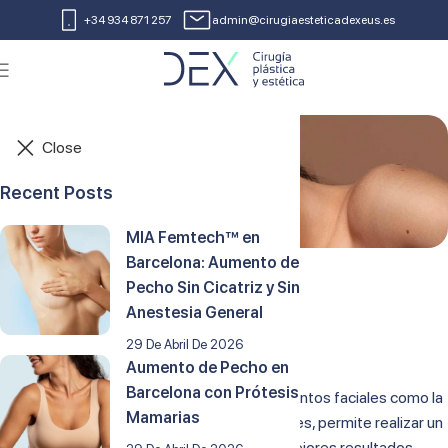
+34 934 871 257
admin@cirugiaesteticadexeus.es
Close
Recent Posts
MIA Femtech™ en
Barcelona: Aumento de
Lipofilling Facial
Pecho Sin Cicatriz y Sin
Anestesia General
8 de abril de 2022
29 De Abril De 2026
Aumento de Pecho en
Barcelona con Prótesis
Se asocia con frecuencia a otros procedimientos faciales como la
Mamarias
blefaroplastia o el lifting. En muchas ocasiones, permite realizar un
lifting cervicofacial menos agresivo y con mejores resultados