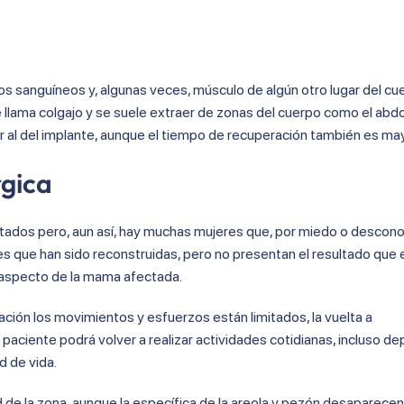
os sanguíneos y, algunas veces, músculo de algún otro lugar del cu
e llama colgajo y se suele extraer de zonas del cuerpo como el abd
or al del implante, aunque el tiempo de recuperación también es may
rgica
ados pero, aun así, hay muchas mujeres que, por miedo o descono
s que han sido reconstruidas, pero no presentan el resultado que
 aspecto de la mama afectada.
ción los movimientos y esfuerzos están limitados, la vuelta a
 paciente podrá volver a realizar actividades cotidianas, incluso de
d de vida.
d de la zona, aunque la específica de la areola y pezón desaparecen