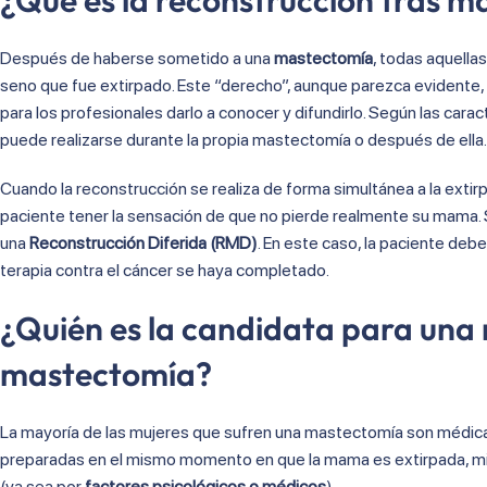
¿Qué es la reconstrucción tras 
Después de haberse sometido a una
mastectomía
, todas aquella
seno que fue extirpado. Este “derecho”, aunque parezca evidente, n
para los profesionales darlo a conocer y difundirlo. Según las carac
puede realizarse durante la propia mastectomía o después de ella.
Cuando la reconstrucción se realiza de forma simultánea a la exti
paciente tener la sensación de que no pierde realmente su mama. S
una
Reconstrucción Diferida (RMD)
. En este caso, la paciente deb
terapia contra el cáncer se haya completado.
¿Quién es la candidata para una
mastectomía?
La mayoría de las mujeres que sufren una mastectomía son médica
preparadas en el mismo momento en que la mama es extirpada, mie
(ya sea por
factores psicológicos o médicos
).