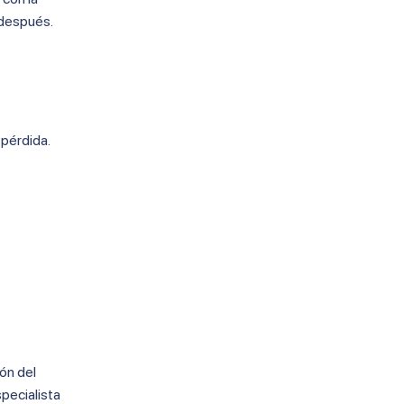
 después.
 pérdida.
ón del
specialista