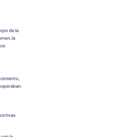
erpo de la
omen, la
or.
cimiento,
 esperaban.
portivas.
 con la