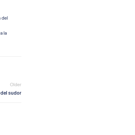
 del
a la
Older
 del sudor