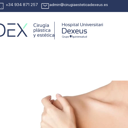
+34 934 871 257
admin@cirugiaesteticadexeus.es