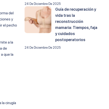
24 De Diciembre De 2025
Guía de recuperación y
forma del
vida tras la
uciones y
reconstrucción
ir el pecho
mamaria: Tiempos, faja
y cuidados
postoperatorios
mite a la
24 De Diciembre De 2025
ta de
 a que la
la cirugía