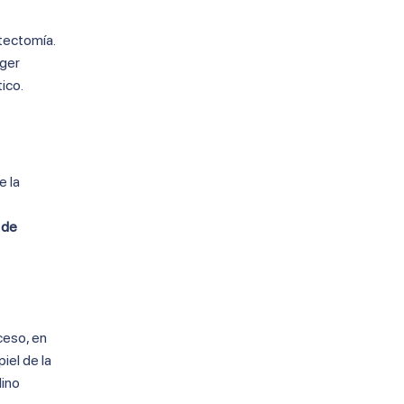
tectomía.
oger
tico.
e la
 de
ceso, en
iel de la
lino