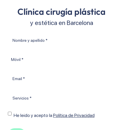
Clínica cirugía plástica
y estética en Barcelona
Nombre
y
apellido
Móvil
*
Email
*
Tratamientos
*
Consentimiento
He leido y acepto Ia
Política de Privacidad