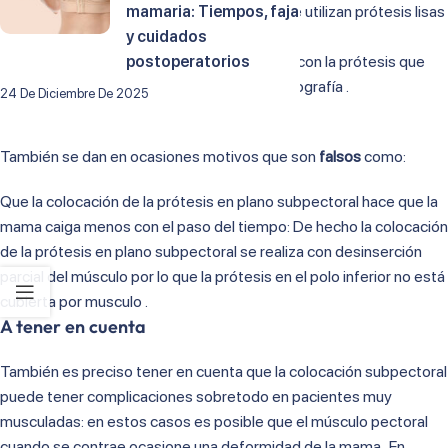
esto solo se ha podido demostrar cuando se utilizan prótesis lisas
mamaria: Tiempos, faja
– prótesis que se utilizan cada vez menos )
y cuidados
Que el musculo nos permite una separación con la prótesis que
postoperatorios
facilita el diagnóstico de lesiones en la mamografía .
24 De Diciembre De 2025
También se dan en ocasiones motivos que son
falsos
como:
Que la colocación de la prótesis en plano subpectoral hace que la
mama caiga menos con el paso del tiempo: De hecho la colocación
de la prótesis en plano subpectoral se realiza con desinserción
parcial del músculo por lo que la prótesis en el polo inferior no está
cubierta por musculo .
A tener en cuenta
También es preciso tener en cuenta que la colocación subpectoral
puede tener complicaciones sobretodo en pacientes muy
musculadas: en estos casos es posible que el músculo pectoral
cuando se contrae ocasione una deformidad de la mama . En