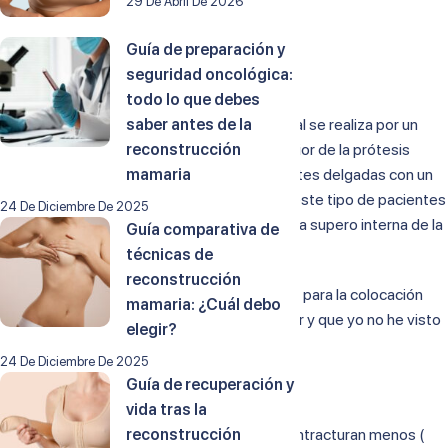
29 De Abril De 2026
pectoral?
Guía de preparación y
12 de abril de 2022
seguridad oncológica:
todo lo que debes
El aumento de mama en posición subpectoral se realiza por un
saber antes de la
motivo estético para disimular el polo superior de la prótesis
reconstrucción
evitando un resalte poco estético en pacientes delgadas con un
mamaria
panículo subcutáneo delgado y también en este tipo de pacientes
24 De Diciembre De 2025
para ocultar la palpación de arrugas en la zona supero interna de la
Guía comparativa de
mama ( fenómeno llamado
rippling
)
técnicas de
reconstrucción
Clásicamente se han utilizado otros motivos para la colocación
mamaria: ¿Cuál debo
subpectoral que no se han podido demostrar y que yo no he visto
elegir?
en mi practica diaria.
24 De Diciembre De 2025
Guía de recuperación y
Entre otros son:
vida tras la
Que las prótesis en plano subpectoral se contracturan menos (
reconstrucción