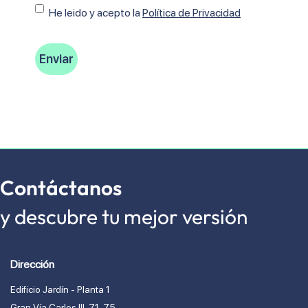
Consentimiento
He leido y acepto Ia
Política de Privacidad
Contáctanos
y descubre tu mejor versión
Dirección
Edificio Jardín - Planta 1
Gran Vía Carlos lll, 71-75