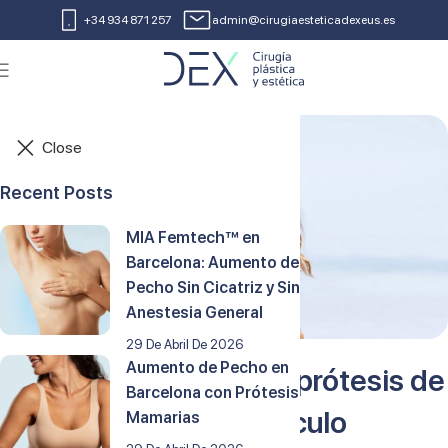
+34 934 871 257
admin@cirugiaesteticadexeus.es
Close
Recent Posts
MIA Femtech™ en
Barcelona: Aumento de
Pecho Sin Cicatriz y Sin
Anestesia General
29 De Abril De 2026
Aumento de Pecho en
¿Cuándo se ponen las prótesis de
Barcelona con Prótesis
mama debajo del musculo
Mamarias