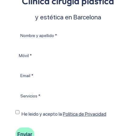
Clínica cirugía plástica
y estética en Barcelona
Nombre
y
apellido
Móvil
*
Email
*
Tratamientos
*
Consentimiento
He leido y acepto Ia
Política de Privacidad