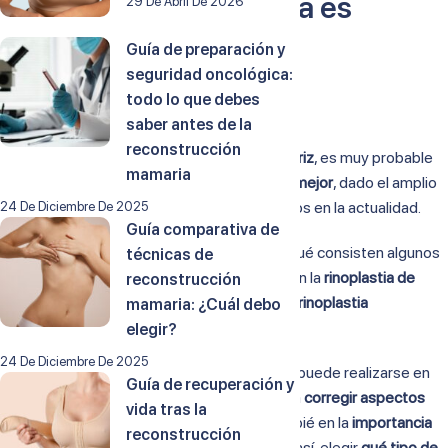
¿Qué tipo de rinoplastia es
29 De Abril De 2026
mejor?
Guía de preparación y
seguridad oncológica:
todo lo que debes
20 de junio de 2024
saber antes de la
reconstrucción
A la hora de apostar por una
operación de nariz
, es muy probable
mamaria
que te preguntes
qué tipo de rinoplastia es mejor
, dado el amplio
abanico de posibilidades con el que contamos en la actualidad.
24 De Diciembre De 2025
Guía comparativa de
En
DEX Cirugía y Estética
te detallamos en qué consisten algunos
técnicas de
tipos de rinoplastia más habituales, como son la
rinoplastia de
reconstrucción
preservación
, la
rinoplastia estructurada
y la
rinoplastia
mamaria: ¿Cuál debo
ultrasónica
.
elegir?
24 De Diciembre De 2025
Cabe mencionar que una operación de nariz puede realizarse en
Guía de recuperación y
base a
criterios meramente estéticos
o para
corregir aspectos
vida tras la
respiratorios
. Es por ello que hacemos hincapié en la
importancia
reconstrucción
de partir de un diagnóstico personalizado
y, así, elegir
qué tipo de