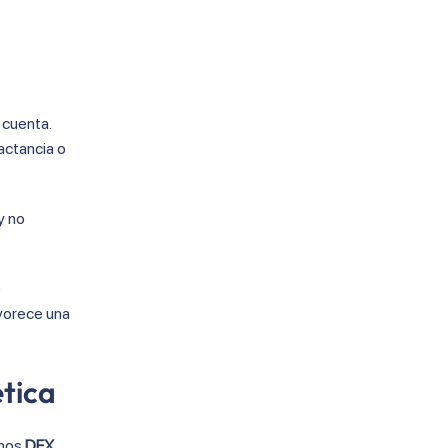
 cuenta.
actancia o
y no
e
avorece una
ética
amos
DEX