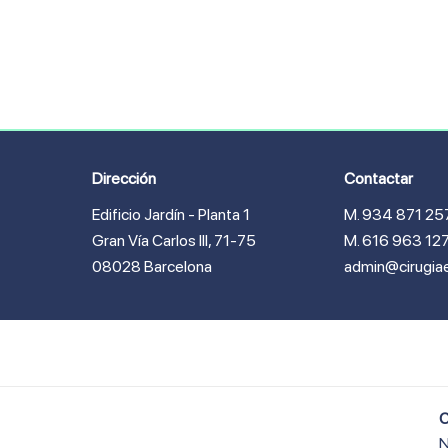
Dirección
Contactar
Edificio Jardín - Planta 1
M. 934 871 25
Gran Vía Carlos lll, 71-75
M. 616 963 12
08028 Barcelona
admin@cirugia
C
N