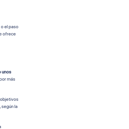
 o el paso
e ofrece
o unos
 por más
s objetivos
 según la
a