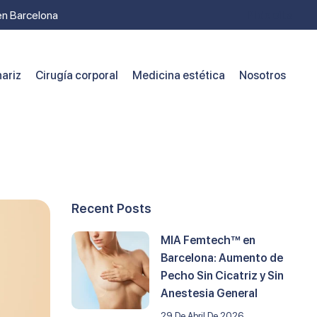
 en Barcelona
Pide cita
ariz
Cirugía corporal
Medicina estética
Nosotros
Recent Posts
MIA Femtech™ en
Barcelona: Aumento de
Pecho Sin Cicatriz y Sin
Anestesia General
29 De Abril De 2026