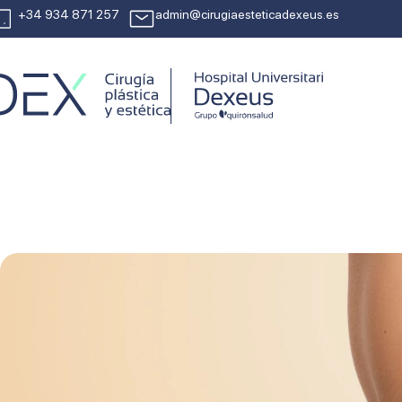
+34 934 871 257
admin@cirugiaesteticadexeus.es