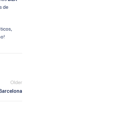
es de
ticos,
so!
Older
Barcelona