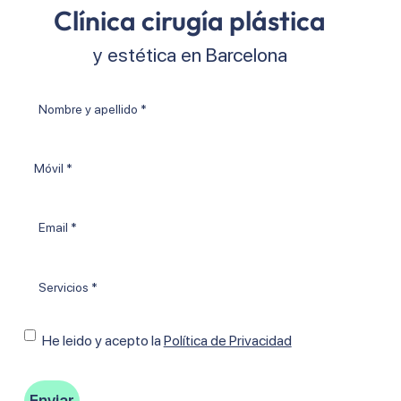
Clínica cirugía plástica
y estética en Barcelona
Nombre
y
apellido
Móvil
*
Email
*
Tratamientos
*
Consentimiento
He leido y acepto Ia
Política de Privacidad