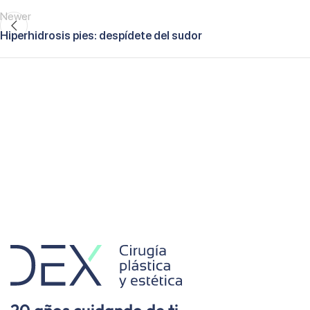
Newer
Hiperhidrosis pies: despídete del sudor
20 años cuidando de ti