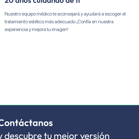
Nuestro equipo médico te aconsejará y ayudará a escoger el
tratamiento estético más adecuado. ¡Confía en nuestra
experiencia y mejora tu imagen!
Contáctanos
y descubre tu mejor versión