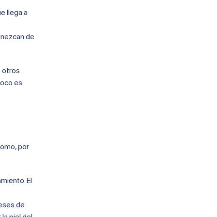
e llega a
venezcan de
e otros
poco es
como, por
amiento. El
meses de
la piel del