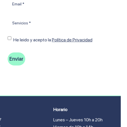
Email
*
Tratamientos
*
Consentimiento
He leido y acepto Ia
Política de Privacidad
Horario
7
Lunes – Jueves 10h a 20h