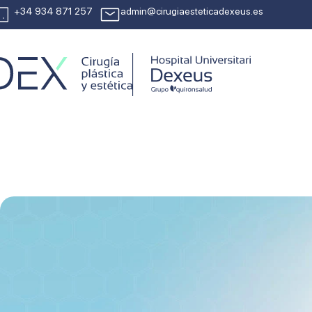
+34 934 871 257
admin@cirugiaesteticadexeus.es