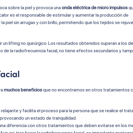
loca sobre la piel y provoca una
onda eléctrica de micro impulsos
qu
calor es el responsable de estimular y aumentar la producción de
a piel sin arrugas y con brillo, permitiendo que los tejidos se reju
 un lifting no quirúrgico. Los resultados obtenidos superan a los d
so de la radiofrecuencia facial, no tiene efectos secundarios y tam
facial
va
muchos beneficios
que no encontramos en otros tratamientos 
relajante y facilita el proceso para la persona que se realice el trat
e, provocando un estado de tranquilidad.
 una diferencia con otros tratamientos que deben evitarse en los 
 Aun así, tras hacer la radiofrecuencia facial, es importante proteger 