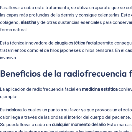
Para llevar a cabo este tratamiento, se utiliza un aparato que se co
las capas más profundas de la dermis y consigue calentarlas. Este 
colágeno,
elastina
y de otras sustancias esenciales para conservar l
forma natural.
Esta técnica innovadora de
cirugía estética facial
permite conseguir
tratamientos como el de hilos japoneses o hilos tensores. En el ca
invasiva.
Beneficios de la radiofrecuencia 
La aplicación de radiofrecuencia facial en
medicina estética
conlle
ejemplo:
Es
indolora
, lo cual es un punto a su favor ya que provoca un efecto 
calor llega a través de las ondas al interior del cuerpo del pacient
Se puede llevar a cabo en
cualquier momento del año
. Esto marca
verano o de invierno por las cicatrices o las implicaciones en la piel.