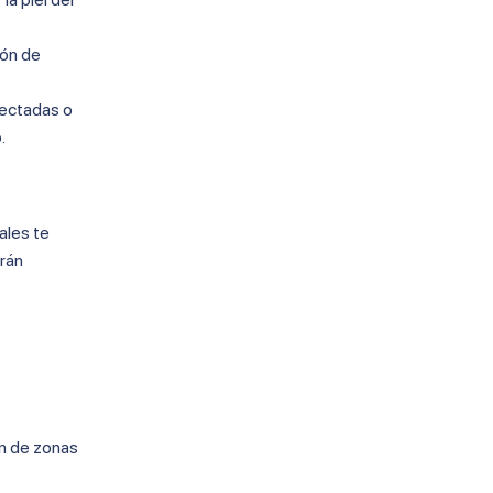
ión de
fectadas o
.
ales te
erán
ón de zonas