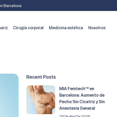
 en Barcelona
Pide cita
ariz
Cirugía corporal
Medicina estética
Nosotros
Recent Posts
MIA Femtech™ en
Barcelona: Aumento de
Pecho Sin Cicatriz y Sin
Anestesia General
29 De Abril De 2026