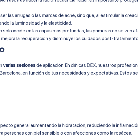
er las arrugas o las marcas de acné, sino que, al estimular la creac
do la luminosidad y la elasticidad.
o solo incide en las capas más profundas, las primeras no se ven a
to mejora la recuperación y disminuye los cuidados post-tratamiento
co
an
varias sesiones
de aplicación. En clínicas DEX, nuestros profesion
 Barcelona, en función de tus necesidades y expectativas. Estos s
 aspecto general aumentando la hidratación, reduciendo la inflamaci
ara personas con piel sensible o con afecciones como la rosácea.