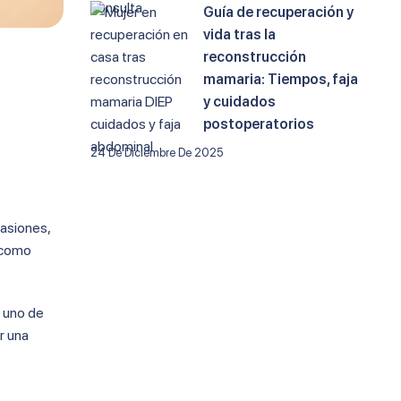
Guía de recuperación y
vida tras la
reconstrucción
mamaria: Tiempos, faja
y cuidados
postoperatorios
24 De Diciembre De 2025
casiones,
a como
a uno de
r una