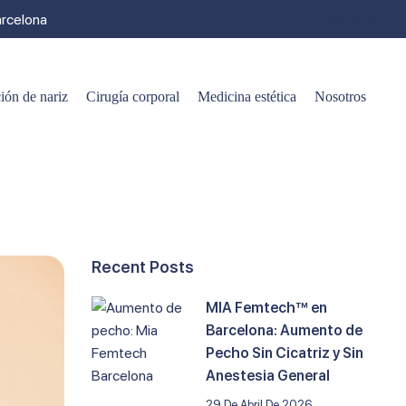
arcelona
Pide cita
ión de nariz
Cirugía corporal
Medicina estética
Nosotros
Recent Posts
MIA Femtech™ en
Barcelona: Aumento de
Pecho Sin Cicatriz y Sin
Anestesia General
29 De Abril De 2026