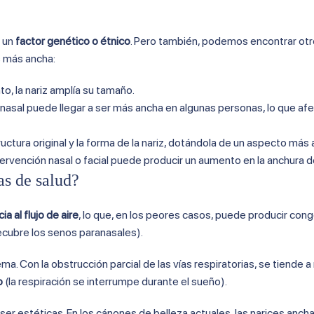
?
e un
factor genético o étnico
. Pero también, podemos encontrar ot
s más ancha:
to, la nariz amplía su tamaño.
 nasal puede llegar a ser más ancha en algunas personas, lo que af
ructura original y la forma de la nariz, dotándola de un aspecto más
tervención nasal o facial puede producir un aumento en la anchura de
as de salud?
ia al flujo de aire
, lo que, en los peores casos, puede producir con
recubre los senos paranasales).
a. Con la obstrucción parcial de las vías respiratorias, se tiende a
o
(la respiración se interrumpe durante el sueño).
r estéticas. En los cánones de belleza actuales, las narices ancha