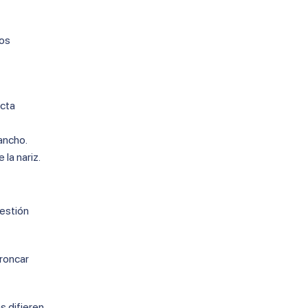
ros
ecta
 ancho.
 la nariz.
gestión
 roncar
s difieren