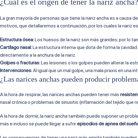
¿Cuál es el origen de tener la nariz ancha
La gran mayoría de personas que tiene la nariz ancha es a causa d
motivos, que detallaremos a continuación, por los cuales la nariz e
Estructura ósea:
Los huesos de la nariz son más grandes; por lo tan
Cartílago nasal:
La estructura interna que dota de forma la cavidad
directamente a la anchura de la nariz.
Golpes o fracturas:
Las lesiones o los golpes pueden alterar la est
Intervenciones:
Al igual que un mal golpe, una mala praxis en una in
¿Las narices anchas pueden producir problem
A la hora de respirar, las narices anchas pueden tener más
resistenc
nasal crónica o problemas de sinusitis (inflamación del tejido que 
A la hora de dormir, la nariz ancha también puede suponer un problem
más e incluso se puede llegar a sufrir
episodios de apnea del sueñ
Las consecuencias de tener una nariz más amplia también pueden se