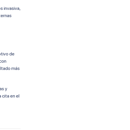
s invasiva,
nternas
otivo de
 con
sultado más
as y
 cita en el