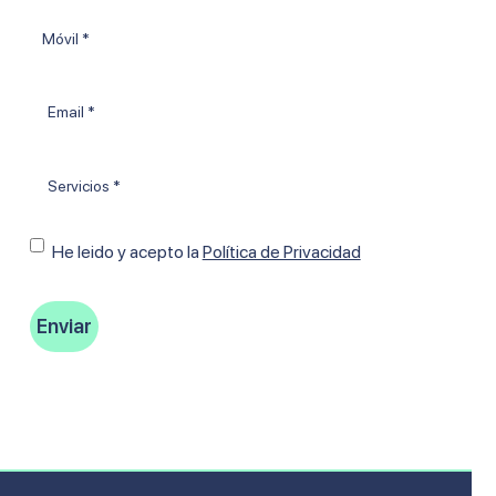
apellido
Móvil
*
Email
*
Tratamientos
*
Consentimiento
He leido y acepto Ia
Política de Privacidad