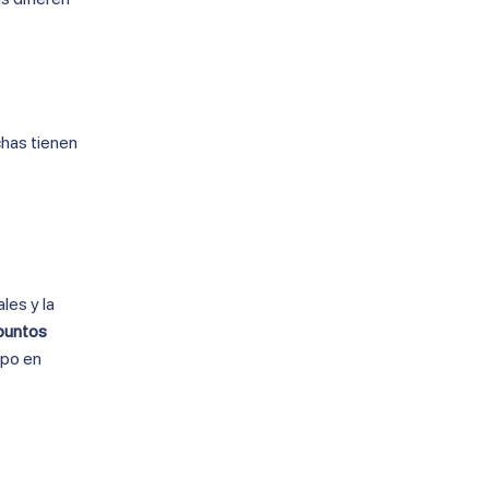
chas tienen
les y la
 puntos
mpo en